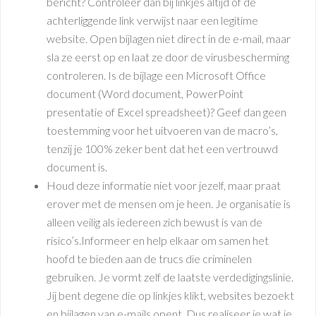
bericht? Controleer dan bij linkjes altijd of de
achterliggende link verwijst naar een legitime
website. Open bijlagen niet direct in de e-mail, maar
sla ze eerst op en laat ze door de virusbescherming
controleren. Is de bijlage een Microsoft Office
document (Word document, PowerPoint
presentatie of Excel spreadsheet)? Geef dan geen
toestemming voor het uitvoeren van de macro’s,
tenzij je 100% zeker bent dat het een vertrouwd
document is.
Houd deze informatie niet voor jezelf, maar praat
erover met de mensen om je heen. Je organisatie is
alleen veilig als iedereen zich bewust is van de
risico’s.Informeer en help elkaar om samen het
hoofd te bieden aan de trucs die criminelen
gebruiken. Je vormt zelf de laatste verdedigingslinie.
Jij bent degene die op linkjes klikt, websites bezoekt
en bijlagen van e-mails opent. Dus realiseer je wat je