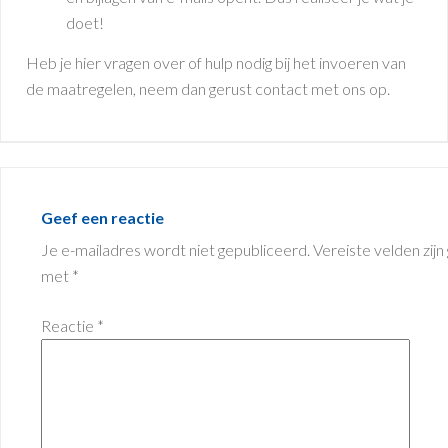
doet!
Heb je hier vragen over of hulp nodig bij het invoeren van
de maatregelen, neem dan gerust contact met ons op.
Lees
Interacties
Geef een reactie
Je e-mailadres wordt niet gepubliceerd.
Vereiste velden zij
met
*
Reactie
*