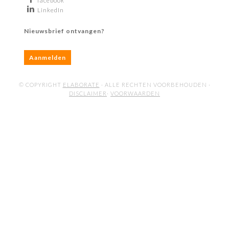
facebook
LinkedIn
Nieuwsbrief ontvangen?
Aanmelden
© COPYRIGHT
ELABORATE
· ALLE RECHTEN VOORBEHOUDEN ·
DISCLAIMER
·
VOORWAARDEN